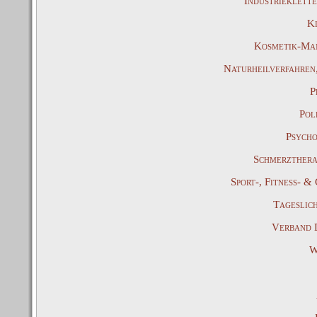
Industrieklett
Ki
Kosmetik-Man
Naturheilverfahren
P
Pol
Psycho
Schmerzthera
Sport-, Fitness- 
Tageslic
Verband 
W