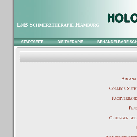
LnB Schmerztherapie Hamburg
STARTSEITE
DIE THERAPIE
BEHANDELBARE SC
Arcana 
College Suthe
Fachverband
Fen
Geborgen gebä