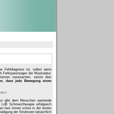
BER MICH
IHRE ANFRAGE
ine Fehldiagnose ist, selbst wenn
ch Fehlspannungen der Muskulatur,
erzen verursachen, setzte dies
en, dass jede Bewegung einen
oren
atur gibt dem Menschen warnende
 LnB Schmerztherapie erfolgreich
n fast immer schon in der ersten
ädigung der Strukturen tatsächlich