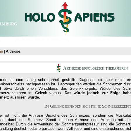
amburg
E
BEHANDELBARE SCHMERZEN
PRESSEBERICHTE
Ü
me
| Arthrose
Arthrose erfolgreich therapieren
hrose ist eine häufig sehr schnell gestellte Diagnose, die aber meist e
enkverschleiss nachgewiesen ist. Hervorgerufen werden die Schmerzen dur
ht etwa durch einen Verschleiss des Gelenkknorpels. Würde dies Schm
merzrezeptoren im Gelenk voraus.
Das würde jedoch zur Folge hab
merz auslösen würde.
Im Gelenk befinden sich keine Schmerzrezept
er ist nicht die Arthrose Ursache des Schmerzes, sondern die Muskul
nale durch den Schmerz. Somit ist auch Arthrose oder Arthristis mit der
andelbar. Durch die Anwendung der Schmerzpunktpressur sind die Schmerze
andlung deutlich reduzierbar auch wenn Arthrose und eine entsprechende Sch