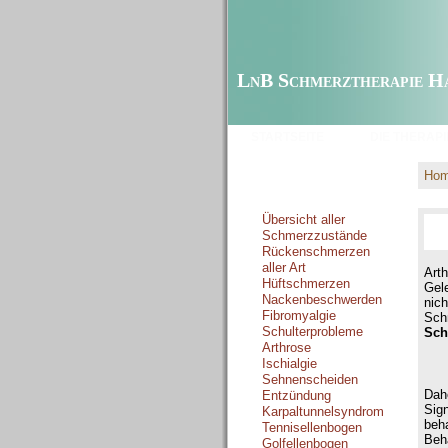
LnB Schmerztherapie H
STARTSEITE
DIE THERAPI
Ho
Schmerzzustände
Übersicht aller
Schmerzzustände
Rückenschmerzen
aller Art
Art
Hüftschmerzen
Gel
Nackenbeschwerden
nic
Fibromyalgie
Sch
Schulterprobleme
Sch
Arthrose
Ischialgie
Sehnenscheiden
Dah
Entzündung
Sig
Karpaltunnelsyndrom
beh
Tennisellenbogen
Beh
Golfellenbogen