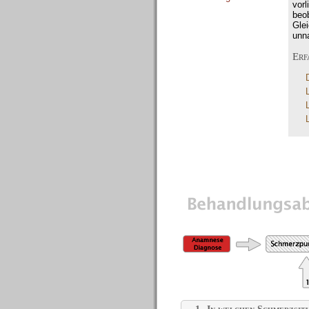
vor
beo
Gle
unna
Erf
Die Therapie im Detail