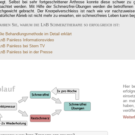
liegt. Selbst bei sehr fortgeschrittener Arthrose konnte diese schwer z
bachtet werden. Mit Hilfe der Schmerzfrei-Übungen werden die betroffenen
ichgewicht gebracht. Der Knorpelverschleiss ist nach wie vor nachzuweis
türlicher Abrieb ist nicht mehr zu erwarten, ein schmerzfreies Leben kann be
ahren Sie, warum die LnB Schmerztherapie so erfolgreich ist:
Die Behandlungsmethode im Detail erklärt
LnB Painless Informationsvideo
LnB Painless bei Stern TV
LnB Painless bei in der Presse
Erf
Hier b
erfolg
einset
an mei
haben
veröffe
Weiterl