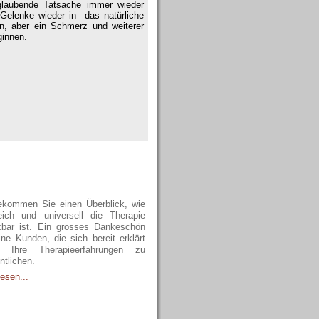
u glaubende Tatsache immer wieder
 Gelenke wieder in das natürliche
en, aber ein Schmerz und weiterer
ginnen.
olgsgeschichten
ekommen Sie einen Überblick, wie
reich und universell die Therapie
zbar ist. Ein grosses Dankeschön
ne Kunden, die sich bereit erklärt
, Ihre Therapieerfahrungen zu
ntlichen.
esen...