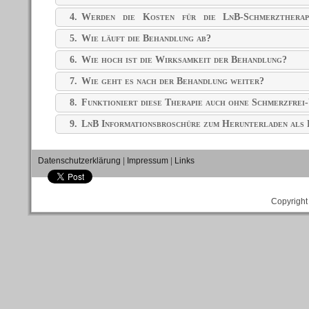
4.
Werden die Kosten für die LnB-Schmerztherap
übernommen?
5.
Wie läuft die Behandlung ab?
6.
Wie hoch ist die Wirksamkeit der Behandlung?
7.
Wie geht es nach der Behandlung weiter?
8.
Funktioniert diese Therapie auch ohne Schmerzfrei
9.
LnB Informationsbroschüre zum Herunterladen al
Datenschutzerklärung
|
Impressum
|
Links
Copyright