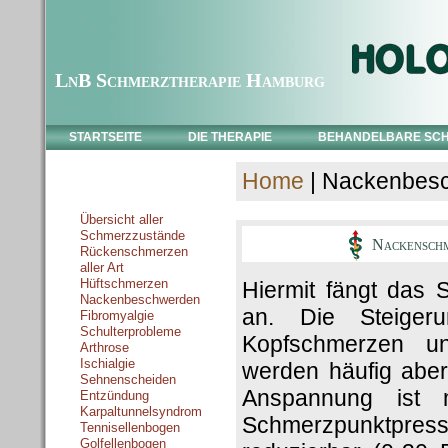
LnB Schmerztherapie Hamburg
STARTSEITE
DIE THERAPIE
BEHANDELBARE SC
Home
| Nackenbes
Schmerzzustände
Übersicht aller
Schmerzzustände
Nackenschm
Rückenschmerzen
aller Art
Hüftschmerzen
Hiermit fängt das
Nackenbeschwerden
an. Die Steigeru
Fibromyalgie
Schulterprobleme
Kopfschmerzen un
Arthrose
Ischialgie
werden häufig abe
Sehnenscheiden
Anspannung ist 
Entzündung
Karpaltunnelsyndrom
Schmerzpunktpressu
Tennisellenbogen
Golfellenbogen