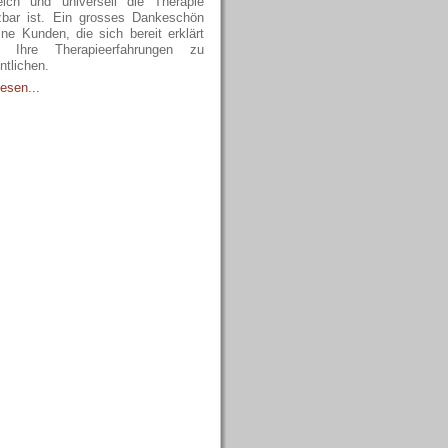
reich und universell die Therapie
zbar ist. Ein grosses Dankeschön
ne Kunden, die sich bereit erklärt
, Ihre Therapieerfahrungen zu
ntlichen.
esen...