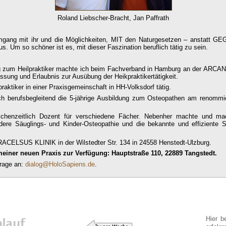
Roland Liebscher-Bracht, Jan Paffrath
mgang mit ihr und die Möglichkeiten, MIT den Naturgesetzen – anstatt GE
s. Um so schöner ist es, mit dieser Faszination beruflich tätig zu sein.
ung zum Heilpraktiker machte ich beim Fachverband in Hamburg an der ARCANA
lassung und Erlaubnis zur Ausübung der Heikpraktikertätigkeit.
raktiker in einer Praxisgemeinschaft in HH-Volksdorf tätig.
 ich berufsbegleitend die 5-jährige Ausbildung zum Osteopathen am re
chenzeitlich Dozent für verschiedene Fächer. Nebenher machte und mac
ere Säuglings- und Kinder-Osteopathie und die bekannte und effiziente 
PARACELSUS KLINIK in der Wilstedter Str. 134 in 24558 Henstedt-Ulzburg.
 meiner neuen Praxis zur Verfügung: Hauptstraße 110, 22889 Tangstedt.
frage an:
dialog@HoloSapiens.de
.
Erf
Hier b