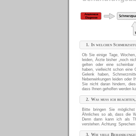
1.
In welchen Schmerzsitu
Ob Sie einige Tage, Wochen,
leiden, Ärzte bisher „noch ni
gelten oder eine scheinbar
haben, vielleicht schon eine 
Gelenk haben, Schmerzmitt
Nebenwirkungen leiden oder Ihr
Sie nicht daran hindern, die
dass Ihnen geholfen werden ka
2.
Was muss ich beachten,
Bitte bringen Sie möglichs
Ähnliches so ab, dass die W
Denn dann kann ich als Th
verstehen. Achtung: Sprechen 
3.
Wie viele Behandlunge