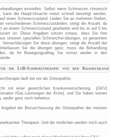
 Behandlungen einstellen. Selbst wenn Schmerzen chronisch
n, kann die Haupt-Ursache meist schnell beseitigt werden.
auf einen Schmerzzustand. Leiden Sie an mehreren Stellen,
an verschiedenen Schmerzzuständen, steigt die Anzahl, da
rt an einem Schmerzzustand gearbeitet wird bis er auf 0 bis
uziert ist. Diese Angaben setzen voraus, dass Sie Ihre
aus unseren speziellen Schmerzfrei-übungen, so genannten
Vernachlässigen Sie diese übungen, steigt die Anzahl der
Unterlassen Sie die übungen ganz, muss die Behandlung
werden, da Ihr Bewegungsalltag Sie immer wieder in den
würde.
ür die LnB-Schmerztherapie von der Krankenkasse
ztherapie läuft bei mir als Osteopathie.
icht mit einer gesetzlichen Krankenversicherung (GKV)
privaten IGeL-Leistungen der Ärzte), und Sie haben keinen
, weder ganz noch teilweise.
 Angebot der Bezuschussung der Osteopathie der meisten
anerkannter Therapeut. Und die restlichen werden mich auch