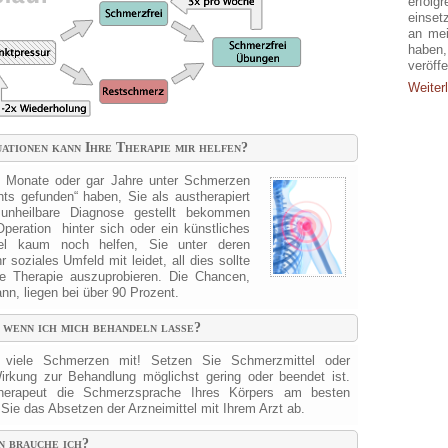
erfolg
einset
an mei
haben
veröffe
Weiterl
ationen kann Ihre Therapie mir helfen?
 Monate oder gar Jahre unter Schmerzen
chts gefunden“ haben, Sie als austherapiert
 unheilbare Diagnose gestellt bekommen
Operation hinter sich oder ein künstliches
el kaum noch helfen, Sie unter deren
 soziales Umfeld mit leidet, all dies sollte
se Therapie auszuprobieren. Die Chancen,
nn, liegen bei über 90 Prozent.
 wenn ich mich behandeln lasse?
t viele Schmerzen mit! Setzen Sie Schmerzmittel oder
irkung zur Behandlung möglichst gering oder beendet ist.
erapeut die Schmerzsprache Ihres Körpers am besten
Sie das Absetzen der Arzneimittel mit Ihrem Arzt ab.
n brauche ich?