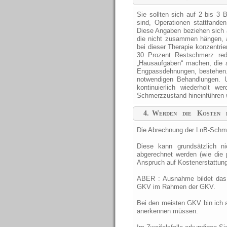
Sie sollten sich auf 2 bis 3
sind, Operationen stattfande
Diese Angaben beziehen sich 
die nicht zusammen hängen, 
bei dieser Therapie konzentrie
30 Prozent Restschmerz red
„Hausaufgaben“ machen, die 
Engpassdehnungen, bestehen. 
notwendigen Behandlungen. 
kontinuierlich wiederholt 
Schmerzzustand hineinführen 
4.
Werden die Kosten f
übernommen?
Die Abrechnung der LnB-Schmer
Diese kann grundsätzlich n
abgerechnet werden (wie die 
Anspruch auf Kostenerstattung
ABER : Ausnahme bildet das
GKV im Rahmen der GKV.
Bei den meisten GKV bin ich 
anerkennen müssen.