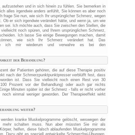
e, aufzustehen und in sich hinein zu fühlen. Sie bemerken in
ch alles irgendwie anders anfühlt, Sie können es aber noch
Ich frage Sie nun, wie sich Ihr ursprünglicher Schmerz, wegen
. Ob er sich irgendwie verändert hätte, und wenn ja, um wie
en sei. Ich möchte auch, dass Sie zwischen den Stellen, die
 vielleicht noch spüren, und Ihrem ursprünglichen Schmerz,
erscheiden. Ich lasse Sie einige Bewegungen machen, damit
önnen, wie sich Ihr Schmerz verändert hat. Das
tiere ich mir wiederum und verwahre es bei den
samkeit der Behandlung?
ent der Patienten gehören, die auf diese Therapie positiv
rekt nach der Schmerzpunktpunktpresser verblüfft fest, dass
worden ist. Dass Sie vielleicht noch einen Rest von 30
100 Prozent vor der Behandlung) oder auch gar nichts
nige Minuten später ist der Schmerz - falls er nicht vorher
- noch einmal weniger geworden. Der Therapieeffekt wirkt
Behandlung weiter?
r werden kranke Muskelprogramme gelöscht, weswegen der
z mehr schalten muss. Nun aber müssten Sie mir als
Körper, helfen, diese falsch ablaufenden Muskelprogramme
en. Dazu gibt es speziell entwickelte Schmerzfrei-Übungen,