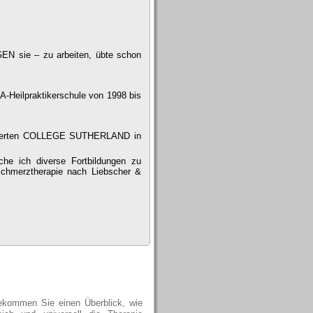
GEN sie – zu arbeiten, übte schon
-Heilpraktikerschule von 1998 bis
nommierten COLLEGE SUTHERLAND in
he ich diverse Fortbildungen zu
Schmerztherapie nach Liebscher &
olgsgeschichten
ekommen Sie einen Überblick, wie