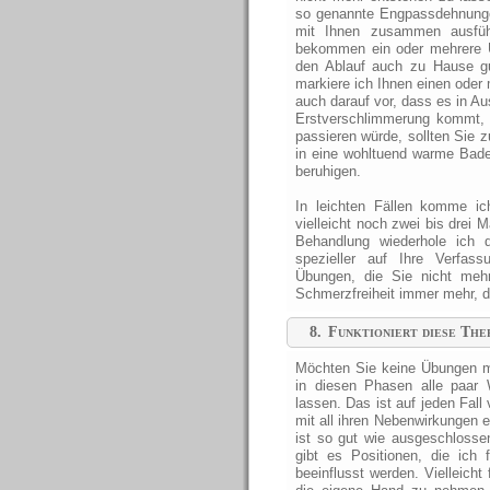
so genannte Engpassdehnungen
mit Ihnen zusammen ausfüh
bekommen ein oder mehrere Ü
den Ablauf auch zu Hause gu
markiere ich Ihnen einen oder 
auch darauf vor, dass es in A
Erstverschlimmerung kommt, 
passieren würde, sollten Sie
in eine wohltuend warme Bad
beruhigen.
In leichten Fällen komme ic
vielleicht noch zwei bis drei 
Behandlung wiederhole ich
spezieller auf Ihre Verfas
Übungen, die Sie nicht mehr
Schmerzfreiheit immer mehr, da
8.
Funktioniert diese The
Möchten Sie keine Übungen m
in diesen Phasen alle paar
lassen. Das ist auf jeden Fall
mit all ihren Nebenwirkungen
ist so gut wie ausgeschlosse
gibt es Positionen, die ic
beeinflusst werden. Vielleich