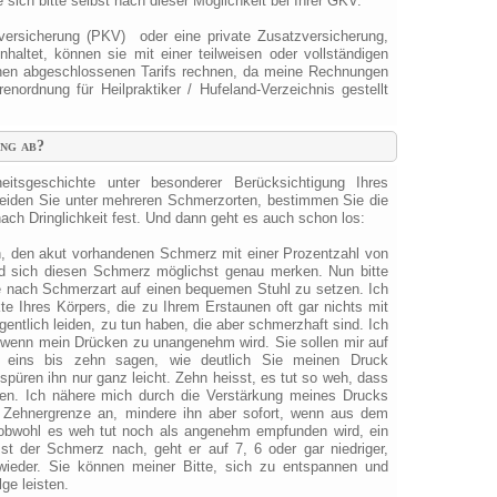
 sich bitte selbst nach dieser Möglichkeit bei Ihrer GKV.
versicherung (PKV) oder eine private Zusatzversicherung,
inhaltet, können sie mit einer teilweisen oder vollständigen
nen abgeschlossenen Tarifs rechnen, da meine Rechnungen
nordnung für Heilpraktiker / Hufeland-Verzeichnis gestellt
ng ab?
eitsgeschichte unter besonderer Berücksichtigung Ihres
eiden Sie unter mehreren Schmerzorten, bestimmen Sie die
ach Dringlichkeit fest. Und dann geht es auch schon los:
len, den akut vorhandenen Schmerz mit einer Prozentzahl von
nd sich diesen Schmerz möglichst genau merken. Nun bitte
je nach Schmerzart auf einen bequemen Stuhl zu setzen. Ich
e Ihres Körpers, die zu Ihrem Erstaunen oft gar nichts mit
ntlich leiden, zu tun haben, die aber schmerzhaft sind. Ich
n, wenn mein Drücken zu unangenehm wird. Sie sollen mir auf
n eins bis zehn sagen, wie deutlich Sie meinen Druck
püren ihn nur ganz leicht. Zehn heisst, es tut so weh, dass
ten. Ich nähere mich durch die Verstärkung meines Drucks
r Zehnergrenze an, mindere ihn aber sofort, wenn aus dem
 obwohl es weh tut noch als angenehm empfunden wird, ein
sst der Schmerz nach, geht er auf 7, 6 oder gar niedriger,
wieder. Sie können meiner Bitte, sich zu entspannen und
ge leisten.