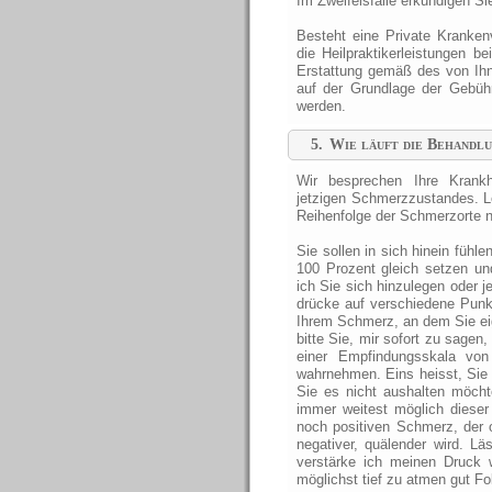
Im Zweifelsfalle erkundigen Sie
Besteht eine Private Kranken
die Heilpraktikerleistungen be
Erstattung gemäß des von Ih
auf der Grundlage der Gebühre
werden.
5.
Wie läuft die Behandlu
Wir besprechen Ihre Krankh
jetzigen Schmerzzustandes. L
Reihenfolge der Schmerzorte n
Sie sollen in sich hinein füh
100 Prozent gleich setzen u
ich Sie sich hinzulegen oder 
drücke auf verschiedene Punkt
Ihrem Schmerz, an dem Sie eige
bitte Sie, mir sofort zu sage
einer Empfindungsskala vo
wahrnehmen. Eins heisst, Sie s
Sie es nicht aushalten möch
immer weitest möglich diese
noch positiven Schmerz, der
negativer, quälender wird. Lä
verstärke ich meinen Druck 
möglichst tief zu atmen gut Fol