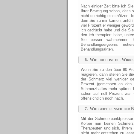
Nach einiger Zeit bitte ich Si
Ihrer Bewegung schon, dass si
nicht so richtig einschätzen. 
dem Sie zu mir kamen, anfühlt
viel Prozent er weniger geword
ich gedrückt habe und die Sie
den ich therapiert habe, unt
Sie besser wahrnehmen k
Behandlungsergebnis no
Behandlungsakten.
6.
Wie hoch ist die Wirk
Wenn Sie zu den über 90 Proz
reagieren, dann stellen Sie di
der Schmerz viel weniger ge
Prozent (gemessen an den 
Schmerzhaftes mehr spüren. Ei
schon auf null Prozent war 
offensichtlich noch nach.
7.
Wie geht es nach der 
Mit der Schmerzpunktpressu
Körper nun keinen Schmer
Therapeuten und sich, Ihrem 
nicht mehr entstehen zu lass