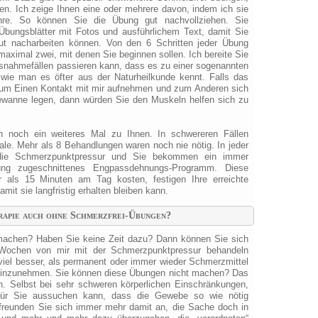
. Ich zeige Ihnen eine oder mehrere davon, indem ich sie
re. So können Sie die Übung gut nachvollziehen. Sie
bungsblätter mit Fotos und ausführlichem Text, damit Sie
t nacharbeiten können. Von den 6 Schritten jeder Übung
maximal zwei, mit denen Sie beginnen sollen. Ich bereite Sie
usnahmefällen passieren kann, dass es zu einer sogenannten
wie man es öfter aus der Naturheilkunde kennt. Falls das
 zum Einen Kontakt mit mir aufnehmen und zum Anderen sich
ewanne legen, dann würden Sie den Muskeln helfen sich zu
h noch ein weiteres Mal zu Ihnen. In schwereren Fällen
Male. Mehr als 8 Behandlungen waren noch nie nötig. In jeder
 die Schmerzpunktpressur und Sie bekommen ein immer
sung zugeschnittenes Engpassdehnungs-Programm. Diese
 als 15 Minuten am Tag kosten, festigen Ihre erreichte
mit sie langfristig erhalten bleiben kann.
rapie auch ohne Schmerzfrei-Übungen?
achen? Haben Sie keine Zeit dazu? Dann können Sie sich
 Wochen von mir mit der Schmerzpunktpressur behandeln
 viel besser, als permanent oder immer wieder Schmerzmittel
 einzunehmen. Sie können diese Übungen nicht machen? Das
n. Selbst bei sehr schweren körperlichen Einschränkungen,
h für Sie aussuchen kann, dass die Gewebe so wie nötig
t freunden Sie sich immer mehr damit an, die Sache doch in